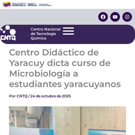
Ir
Centro Nacional
de Tecnología
al
F
Y
I
Química
contenido
a
o
n
c
u
s
e
t
t
Centro Nacional
b
u
a
de Tecnología
o
b
g
Química
o
e
r
k
a
Centro Didáctico de
m
Yaracuy dicta curso de
Microbiología a
estudiantes yaracuyanos
Por
CNTQ
/
24 de octubre de 2025