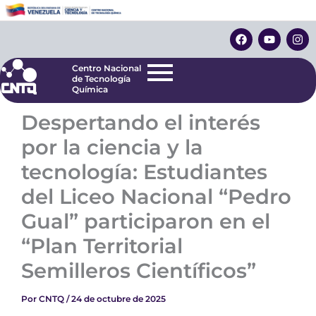
Ir
Centro Nacional
de Tecnología
al
F
Y
I
Química
contenido
a
o
n
c
u
s
e
t
t
Centro Nacional
b
u
a
de Tecnología
o
b
g
Química
o
e
r
k
a
Despertando el interés
m
por la ciencia y la
tecnología: Estudiantes
del Liceo Nacional “Pedro
Gual” participaron en el
“Plan Territorial
Semilleros Científicos”
Por
CNTQ
/
24 de octubre de 2025