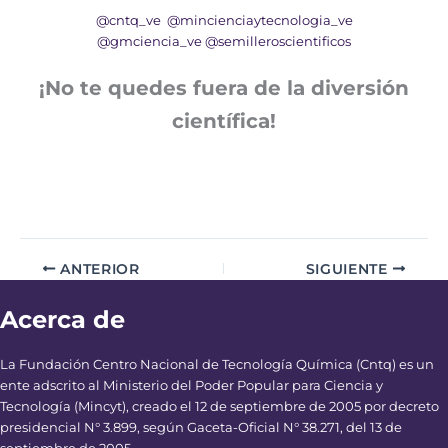
@cntq_ve
@mincienciaytecnologia_ve
@gmciencia_ve
@semilleroscientificos
¡No te quedes fuera de la diversión
científica!
ANTERIOR
SIGUIENTE
Acerca de
La Fundación Centro Nacional de Tecnología Química (Cntq) es un
ente adscrito al Ministerio del Poder Popular para Ciencia y
Tecnología (Mincyt), creado el 12 de septiembre de 2005 por decreto
presidencial N° 3.899, según Gaceta-Oficial N° 38.271, del 13 de