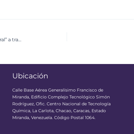
CNTQ dictó taller de “Recreación y Gimnasia Cerebral” a trabajadores del Incret
Ubicación
Calle Base Aérea Generalísimo Francisco de
Miranda, Edificio Complejo Tecnológico Simón
Rodríguez, Ofic. Centro Nacional de Tecnología
Química, La Carlota, Chacao, Caracas, Estado
Miranda, Venezuela. Código Postal 1064.