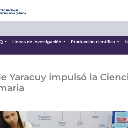
Q
Lineas de Investigación
Producción científica
N
Q
Lineas de Investigación
Producción científica
N
e Yaracuy impulsó la Cienci
maria