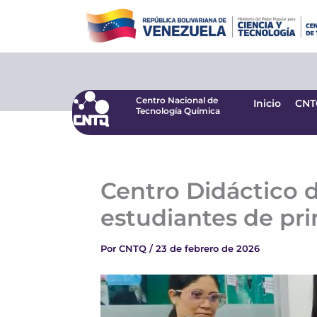
Ir
Centro Nacional de
Inicio
CNT
Tecnología Química
al
contenido
Centro Nacional de
Inicio
CNT
Tecnología Química
Centro Didáctico d
estudiantes de pri
Por
CNTQ
/
23 de febrero de 2026