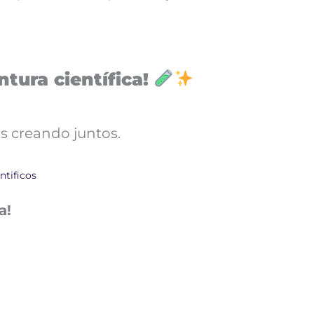
tura científica!
s creando juntos.
ntificos
a!