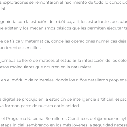
 exploradores se remontaron al nacimiento de todo lo conocido,
al.
geniería con la estación de robótica; allí, los estudiantes descu
que existen y los mecanismos básicos que les permiten ejecutar 
a de física y matemática, donde las operaciones numéricas dejar
erimentos sencillos.
a jornada se llenó de matices al estudiar la interacción de los co
cesos moleculares que ocurren en la naturaleza.
io en el módulo de minerales, donde los niños detallaron propieda
digital se produjo en la estación de inteligencia artificial, espa
a forman parte de nuestra cotidianidad.
el Programa Nacional Semilleros Científicos del @mincienciayt
 etapa inicial, sembrando en los más jóvenes la seguridad necesa