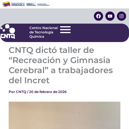
Ir
Centro Nacional
de Tecnología
al
F
Y
I
Química
contenido
a
o
n
c
u
s
e
t
t
Centro Nacional
b
u
a
de Tecnología
o
b
g
Química
o
e
r
k
a
CNTQ dictó taller de
m
“Recreación y Gimnasia
Cerebral” a trabajadores
del Incret
Por
CNTQ
/
20 de febrero de 2026