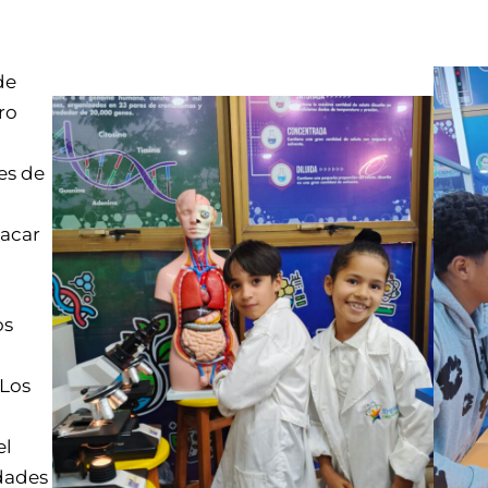
de
ro
es de
tacar
os
 Los
el
dades