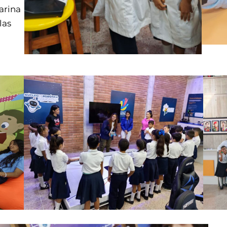
arina
las