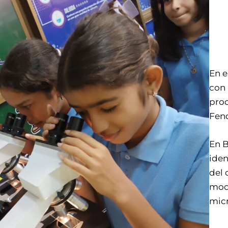
En e
con 
proc
Feno
En B
iden
del
mode
mic