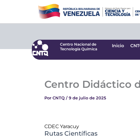
Ir
Centro Nacional de
Inicio
CNT
Tecnología Química
al
contenido
Centro Nacional de
Inicio
CNT
Tecnología Química
Centro Didáctico 
Por
CNTQ
/
9 de julio de 2025
CDEC Yaracuy
Rutas Científicas