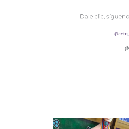
Dale clic, sígue
@cntq
¡