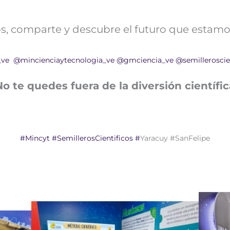
nos, comparte y descubre el futuro que estamo
_ve
@mincienciaytecnologia_ve
@gmciencia_ve
@semilleroscie
No te quedes fuera de la diversión científic
#Mincyt
#SemillerosCientificos
#
Yaracuy #SanFelipe