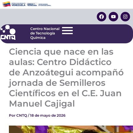
Ir
Centro Nacional
de Tecnología
al
F
Y
I
Química
contenido
a
o
n
c
u
s
e
t
t
Centro Nacional
b
u
a
de Tecnología
o
b
g
Química
o
e
r
k
a
Ciencia que nace en las
m
aulas: Centro Didáctico
de Anzoátegui acompañó
jornada de Semilleros
Científicos en el C.E. Juan
Manuel Cajigal
Por
CNTQ
/
18 de mayo de 2026