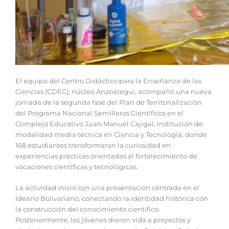
El equipo del Centro Didáctico para la Enseñanza de las
Ciencias (CDEC), núcleo Anzoátegui, acompañó una nueva
jornada de la segunda fase del Plan de Territorialización
del Programa Nacional Semilleros Científicos en el
Complejo Educativo Juan Manuel Cajigal, institución de
modalidad media técnica en Ciencia y Tecnología, donde
168 estudiantes transformaron la curiosidad en
experiencias prácticas orientadas al fortalecimiento de
vocaciones científicas y tecnológicas.
La actividad inició con una presentación centrada en el
Ideario Bolivariano, conectando la identidad histórica con
la construcción del conocimiento científico.
Posteriormente, los jóvenes dieron vida a proyectos y