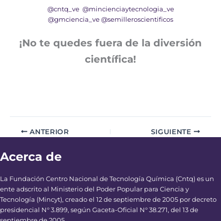
@cntq_ve
@mincienciaytecnologia_ve
@gmciencia_ve
@semilleroscientificos
¡No te quedes fuera de la diversión
científica!
ANTERIOR
SIGUIENTE
Acerca de
La Fundación Centro Nacional de Tecnología Química (Cntq) es un
ente adscrito al Ministerio del Poder Popular para Ciencia y
Tecnología (Mincyt), creado el 12 de septiembre de 2005 por decreto
presidencial N° 3.899, según Gaceta-Oficial N° 38.271, del 13 de
septiembre de 2005.