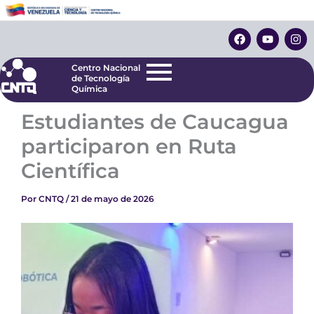
Ir
Centro Nacional
de Tecnología
al
F
Y
I
Química
contenido
a
o
n
c
u
s
e
t
t
Centro Nacional
b
u
a
de Tecnología
o
b
g
Química
o
e
r
k
a
Estudiantes de Caucagua
m
participaron en Ruta
Científica
Por
CNTQ
/
21 de mayo de 2026