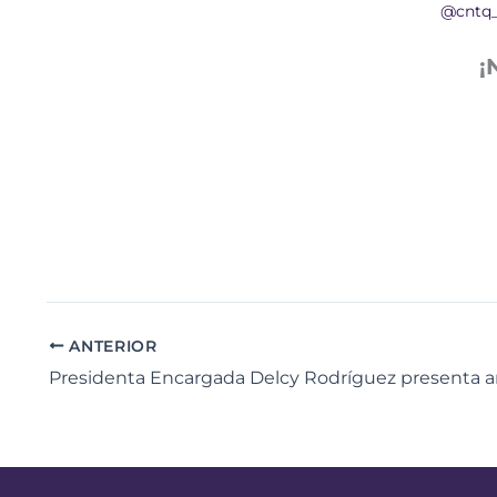
@cntq
¡
ANTERIOR