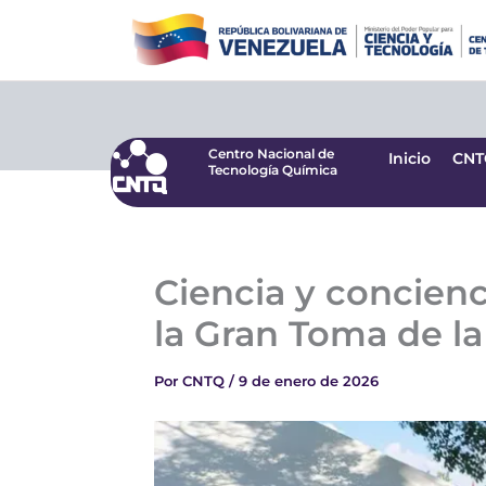
Ir
Centro Nacional de
Inicio
CNT
Tecnología Química
al
contenido
Centro Nacional de
Inicio
CNT
Tecnología Química
Ciencia y concienc
la Gran Toma de la
Por
CNTQ
/
9 de enero de 2026