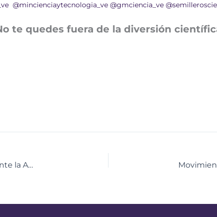
_ve
@mincienciaytecnologia_ve
@gmciencia_ve
@semilleroscie
No te quedes fuera de la diversión científic
Presidenta Encargada Delcy Rodríguez presenta ante la AN leyes estratégicas para robustecer soberanía científica y tecnológica