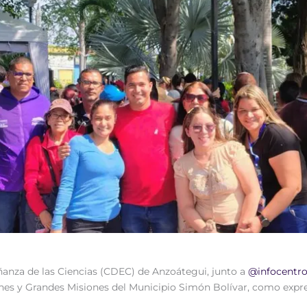
eñanza de las Ciencias (CDEC) de Anzoátegui, junto a
@infocentr
iones y Grandes Misiones del Municipio Simón Bolívar, como exp