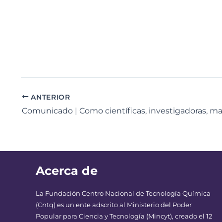
ANTERIOR
Acerca de
La Fundación Centro Nacional de Tecnología Química
(Cntq) es un ente adscrito al Ministerio del Poder
Popular para Ciencia y Tecnología (Mincyt), creado el 12