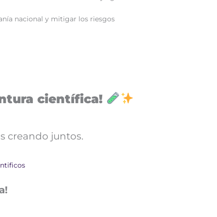
ía nacional y mitigar los riesgos
tura científica!
s creando juntos.
ntificos
a!