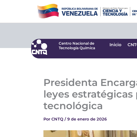
Ir
Centro Nacional de
Inicio
CNT
Tecnología Química
al
contenido
Centro Nacional de
Inicio
CNT
Tecnología Química
Presidenta Encarg
leyes estratégicas
tecnológica
Por
CNTQ
/
9 de enero de 2026