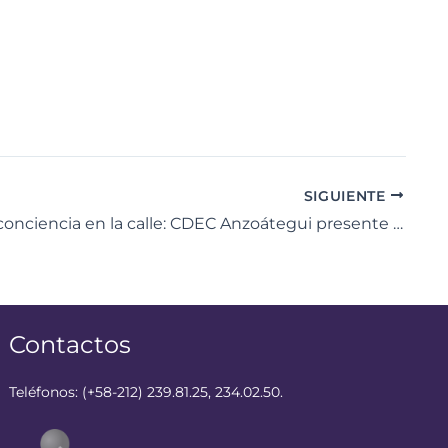
SIGUIENTE
Ciencia y conciencia en la calle: CDEC Anzoátegui presente en la Gran Toma de la Plaza Bolívar
Contactos
Teléfonos: (+58-212) 239.81.25, 234.02.50.