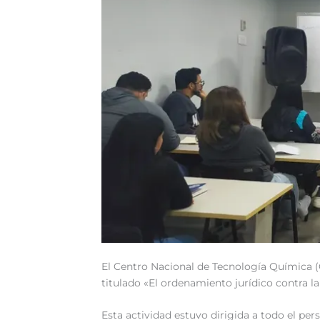
El Centro Nacional de Tecnología Química (CN
titulado «El ordenamiento jurídico contra l
Esta actividad estuvo dirigida a todo el per