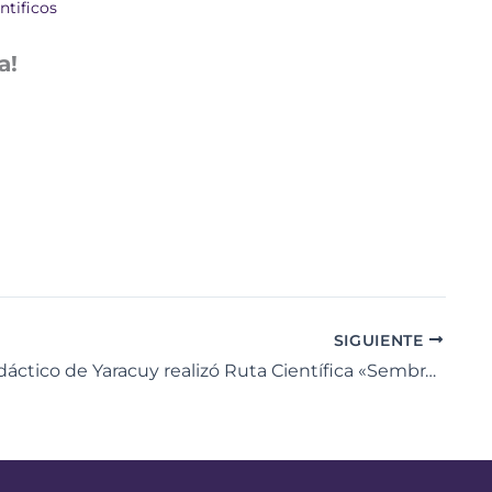
ntificos
a!
SIGUIENTE
Centro Didáctico de Yaracuy realizó Ruta Científica «Sembrando el Futuro»