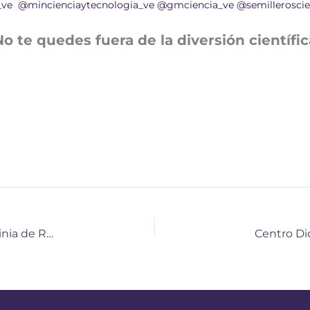
_ve
@mincienciaytecnologia_ve
@gmciencia_ve
@semilleroscie
No te quedes fuera de la diversión científic
Socialización Científica del CNTQ llegó a la U.E. Virginia de Ruiz