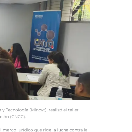
 Tecnología (Mincyt), realizó el taller
pción (CNCC).
 marco jurídico que rige la lucha contra la