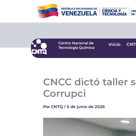
Ir
Centro Nacional de
Inicio
CNT
Tecnología Química
al
contenido
Centro Nacional de
Inicio
CNT
Tecnología Química
CNCC dictó taller 
Corrupci
Por
CNTQ
/
5 de junio de 2026