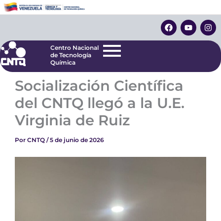
Ir
Centro Nacional
de Tecnología
al
F
Y
I
Química
contenido
a
o
n
c
u
s
e
t
t
Centro Nacional
b
u
a
de Tecnología
o
b
g
Química
o
e
r
k
a
Socialización Científica
m
del CNTQ llegó a la U.E.
Virginia de Ruiz
Por
CNTQ
/
5 de junio de 2026