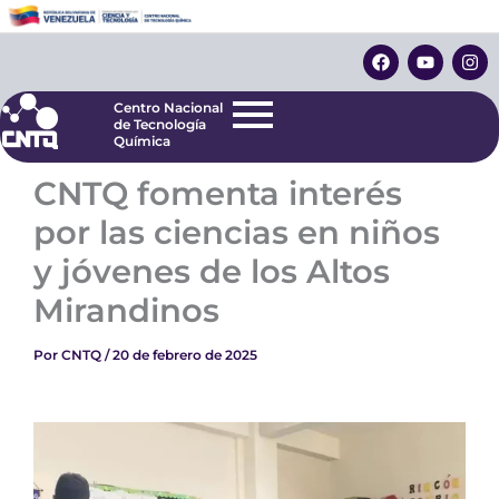
Ir
Centro Nacional
de Tecnología
al
F
Y
I
Química
contenido
a
o
n
c
u
s
e
t
t
Centro Nacional
b
u
a
de Tecnología
o
b
g
Química
o
e
r
k
a
CNTQ fomenta interés
m
por las ciencias en niños
y jóvenes de los Altos
Mirandinos
Por
CNTQ
/
20 de febrero de 2025