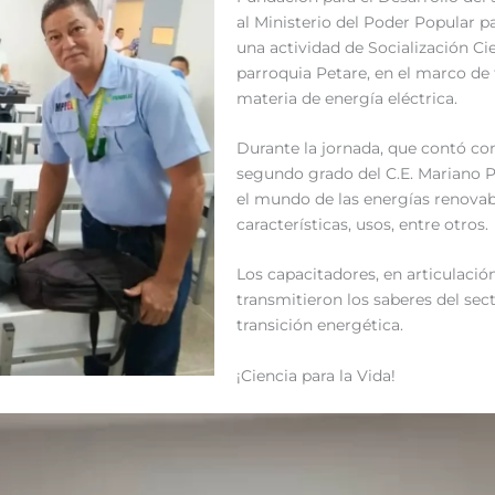
al Ministerio del Poder Popular p
una actividad de Socialización Cie
parroquia Petare, en el marco de
materia de energía eléctrica.
Durante la jornada, que contó con
segundo grado del C.E. Mariano P
el mundo de las energías renovabl
características, usos, entre otros.
Los capacitadores, en articulació
transmitieron los saberes del sec
transición energética.
¡Ciencia para la Vida!