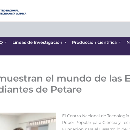
Q
Lineas de Investigación
Producción científica
N
Q
Lineas de Investigación
Producción científica
N
uestran el mundo de las E
diantes de Petare
El Centro Nacional de Tecnología 
Poder Popular para Ciencia y Tecn
Fundación para el Desarrollo del S