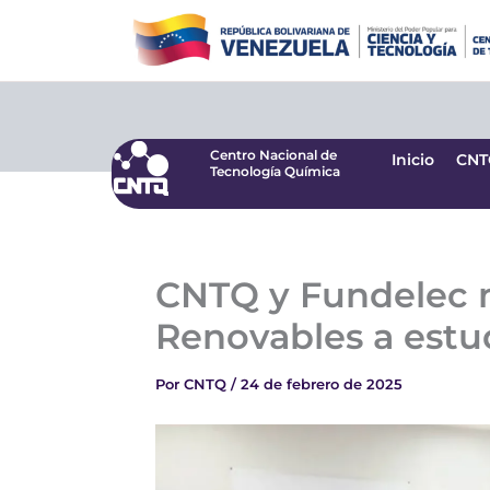
Ir
Centro Nacional de
Inicio
CNT
Tecnología Química
al
contenido
Centro Nacional de
Inicio
CNT
Tecnología Química
CNTQ y Fundelec m
Renovables a estu
Por
CNTQ
/
24 de febrero de 2025