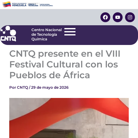
Ir
Centro Nacional
de Tecnología
al
F
Y
I
Química
contenido
a
o
n
c
u
s
e
t
t
Centro Nacional
b
u
a
de Tecnología
o
b
g
Química
o
e
r
k
a
CNTQ presente en el VIII
m
Festival Cultural con los
Pueblos de África
Por
CNTQ
/
29 de mayo de 2026