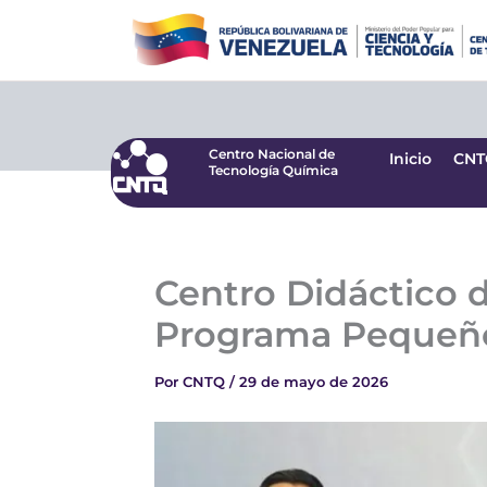
Ir
Centro Nacional de
Inicio
CNT
Tecnología Química
al
contenido
Centro Nacional de
Inicio
CNT
Tecnología Química
Centro Didáctico d
Programa Pequeño
Por
CNTQ
/
29 de mayo de 2026