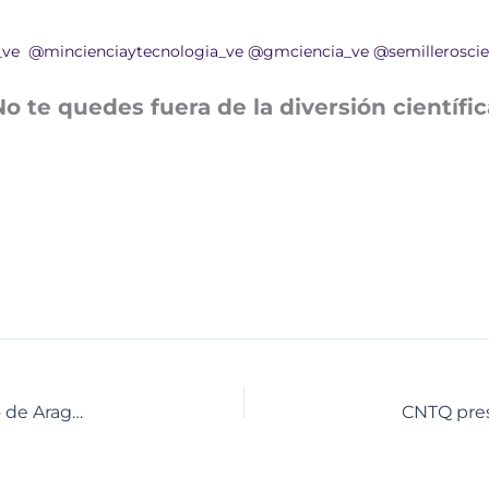
_ve
@mincienciaytecnologia_ve
@gmciencia_ve
@semilleroscie
No te quedes fuera de la diversión científic
Nuevos kits electrónicos llegan al Centro Didáctico de Aragua