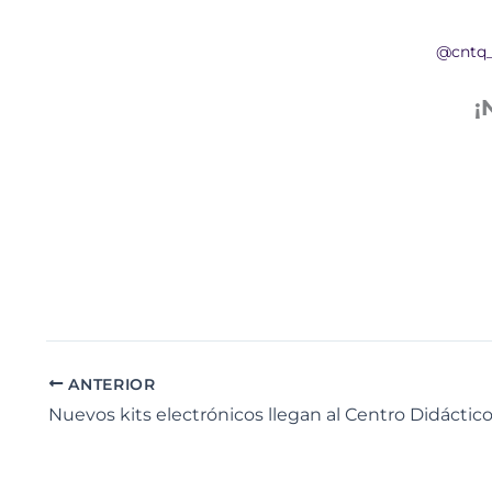
@cntq
¡
ANTERIOR