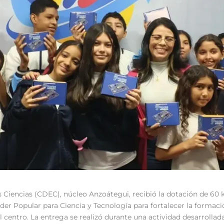
as Ciencias (CDEC), núcleo Anzoátegui, recibió la dotación de 60
oder Popular para Ciencia y Tecnología para fortalecer la formaci
l centro. La entrega se realizó durante una actividad desarrolla