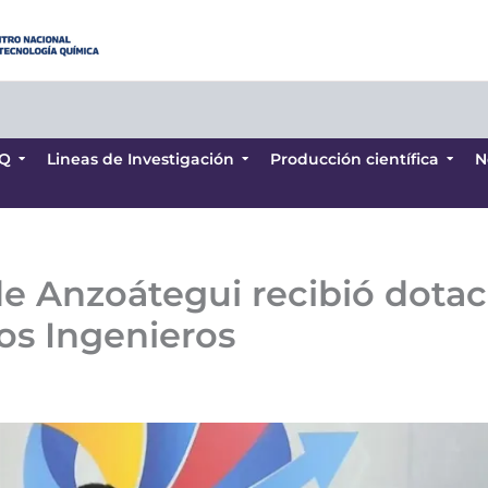
Q
Lineas de Investigación
Producción científica
N
Q
Lineas de Investigación
Producción científica
N
e Anzoátegui recibió dotaci
s Ingenieros