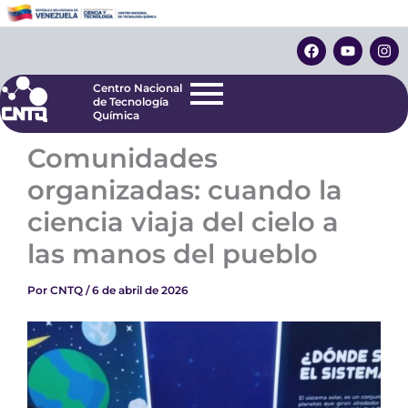
Ir
Centro Nacional
de Tecnología
al
F
Y
I
Química
contenido
a
o
n
c
u
s
e
t
t
Centro Nacional
b
u
a
de Tecnología
o
b
g
Química
o
e
r
k
a
Comunidades
m
organizadas: cuando la
ciencia viaja del cielo a
las manos del pueblo
Por
CNTQ
/
6 de abril de 2026