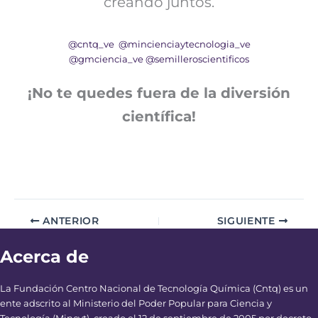
creando juntos.
@cntq_ve
@mincienciaytecnologia_ve
@gmciencia_ve
@semilleroscientificos
¡No te quedes fuera de la diversión
científica!
ANTERIOR
SIGUIENTE
Acerca de
La Fundación Centro Nacional de Tecnología Química (Cntq) es un
ente adscrito al Ministerio del Poder Popular para Ciencia y