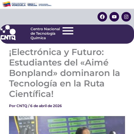
Ir
Centro Nacional
de Tecnología
al
F
Y
I
Química
contenido
a
o
n
c
u
s
e
t
t
Centro Nacional
b
u
a
de Tecnología
o
b
g
Química
o
e
r
k
a
¡Electrónica y Futuro:
m
Estudiantes del «Aimé
Bonpland» dominaron la
Tecnología en la Ruta
Científica!
Por
CNTQ
/
6 de abril de 2026