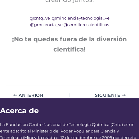
@cntq_ve
@mincienciaytecnologia_ve
@gmciencia_ve
@semilleroscientificos
¡No te quedes fuera de la diversión
científica!
ANTERIOR
SIGUIENTE
Acerca de
La Fundación Centro Nacional de Tecnología Química (Cntq) es un
ente adscrito al Ministerio del Poder Popular para Ciencia y
Tecnología (Mincyt), creado el 12 de septiembre de 2005 por decreto