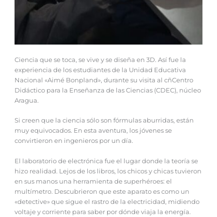
Ciencia que se toca, se vive y se diseña en 3D. Así fue la
experiencia de los estudiantes de la Unidad Educativa
Nacional «Aimé Bonpland», durante su visita al cñCentro
Didáctico para la Enseñanza de las Ciencias (CDEC), núcleo
Aragua.
Si creen que la ciencia sólo son fórmulas aburridas, están
muy equivocados. En esta aventura, los jóvenes se
convirtieron en ingenieros por un día.
El laboratorio de electrónica fue el lugar donde la teoría se
hizo realidad. Lejos de los libros, los chicos y chicas tuvieron
en sus manos una herramienta de superhéroes: el
multímetro. Descubrieron que este aparato es como un
«detective» que sigue el rastro de la electricidad, midiendo
voltaje y corriente para saber por dónde viaja la energía.