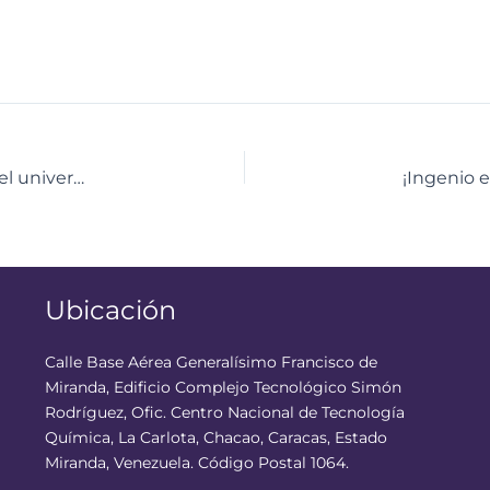
«Travesía del conocimiento» Estudiantes exploran el universo de la ciencia en el Centro Didáctico de Yaracuy
Ubicación
Calle Base Aérea Generalísimo Francisco de
Miranda, Edificio Complejo Tecnológico Simón
Rodríguez, Ofic. Centro Nacional de Tecnología
Química, La Carlota, Chacao, Caracas, Estado
Miranda, Venezuela. Código Postal 1064.