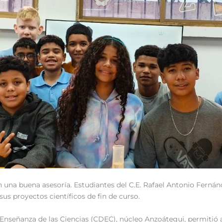
n una buena asesoría. Estudiantes del C.E. Rafael Antonio Ferná
sus proyectos científicos de fin de curso.
a Enseñanza de las Ciencias (CDEC), núcleo Anzoátegui, permitió a 