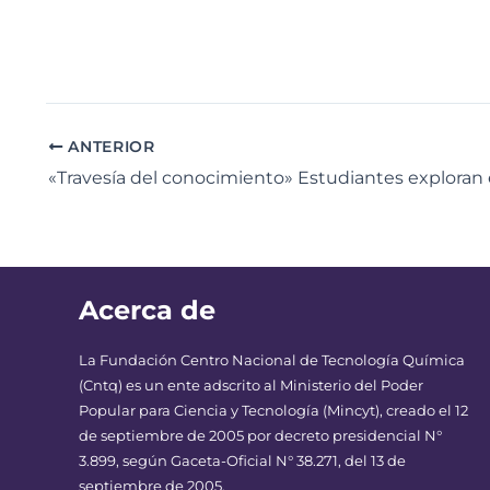
ANTERIOR
Acerca de
La Fundación Centro Nacional de Tecnología Química
(Cntq) es un ente adscrito al Ministerio del Poder
Popular para Ciencia y Tecnología (Mincyt), creado el 12
de septiembre de 2005 por decreto presidencial N°
3.899, según Gaceta-Oficial N° 38.271, del 13 de
septiembre de 2005.