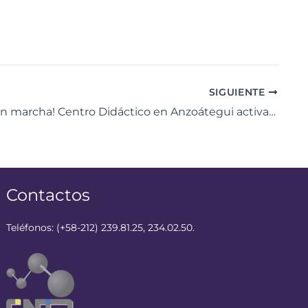
SIGUIENTE
¡Ingenio en marcha! Centro Didáctico en Anzoátegui activa su artillería tecnológica rumbo a las Olimpiadas de Robótica 2026
Contactos
Teléfonos: (+58-212) 239.81.25, 234.02.50.