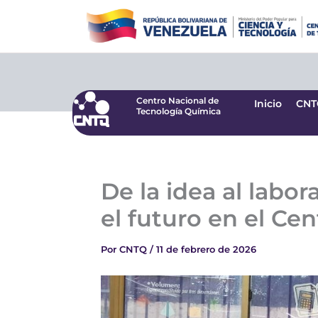
Ir
Centro Nacional de
Inicio
CNT
Tecnología Química
al
contenido
Centro Nacional de
Inicio
CNT
Tecnología Química
De la idea al labo
el futuro en el Ce
Por
CNTQ
/
11 de febrero de 2026