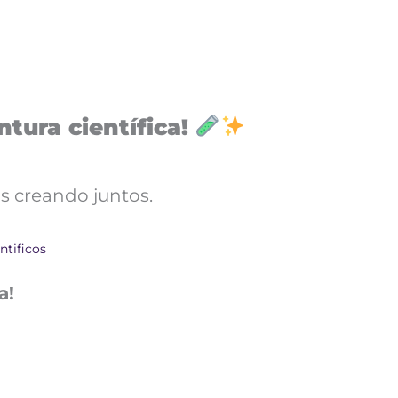
tura científica!
s creando juntos.
ntificos
a!