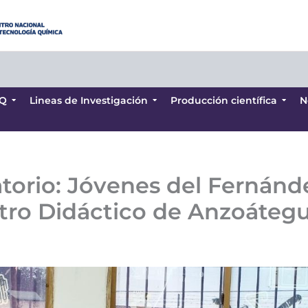
Q
Lineas de Investigación
Producción científica
N
Q
Lineas de Investigación
Producción científica
N
ratorio: Jóvenes del Fernánd
ntro Didáctico de Anzoátegu