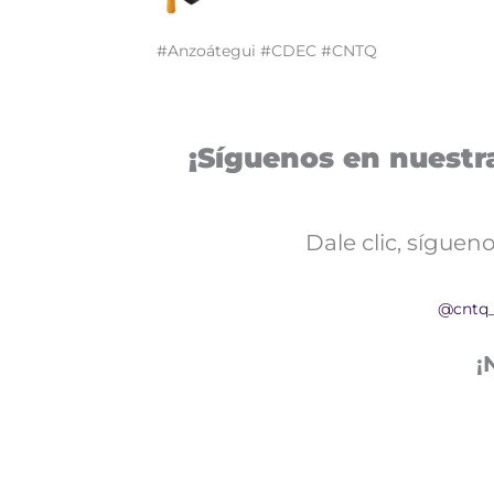
#Anzoátegui #CDEC #CNTQ
¡Síguenos en nuestra
Dale clic, sígue
@cntq
¡