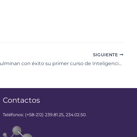
SIGUIENTE
Jóvenes culminan con éxito su primer curso de Inteligencia Artificial en el Centro Didáctico de Carabobo
Contactos
Teléfonos: (+58-212) 239.81.25, 234.02.50.