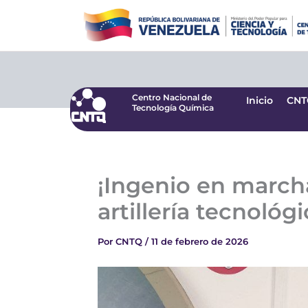
Ir
Centro Nacional de
Inicio
CNT
Tecnología Química
al
contenido
Centro Nacional de
Inicio
CNT
Tecnología Química
¡Ingenio en march
artillería tecnoló
Por
CNTQ
/
11 de febrero de 2026