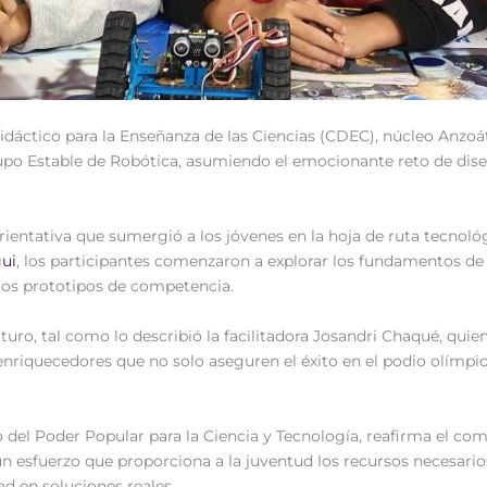
 Didáctico para la Enseñanza de las Ciencias (CDEC), núcleo Anz
upo Estable de Robótica, asumiendo el emocionante reto de diseñ
orientativa que sumergió a los jóvenes en la hoja de ruta tecnoló
ui
, los participantes comenzaron a explorar los fundamentos de
pios prototipos de competencia.
turo, tal como lo describió la facilitadora Josandri Chaqué, qui
riquecedores que no solo aseguren el éxito en el podio olímpico
io del Poder Popular para la Ciencia y Tecnología, reafirma el c
n esfuerzo que proporciona a la juventud los recursos necesarios 
ad en soluciones reales.