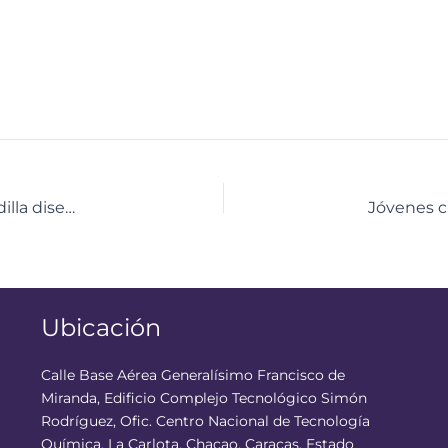
De la idea al laboratorio: Jóvenes del Fernández Padilla diseñan el futuro en el Centro Didáctico de Anzoátegui
Ubicación
Calle Base Aérea Generalísimo Francisco de
Miranda, Edificio Complejo Tecnológico Simón
Rodríguez, Ofic. Centro Nacional de Tecnología
Química, La Carlota, Chacao, Caracas, Estado