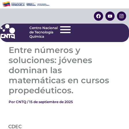
Ir
Centro Nacional
de Tecnología
al
F
Y
I
Química
contenido
a
o
n
c
u
s
e
t
t
Centro Nacional
b
u
a
de Tecnología
o
b
g
Química
o
e
r
k
a
Entre números y
m
soluciones: jóvenes
dominan las
matemáticas en cursos
propedéuticos.
Por
CNTQ
/
15 de septiembre de 2025
CDEC