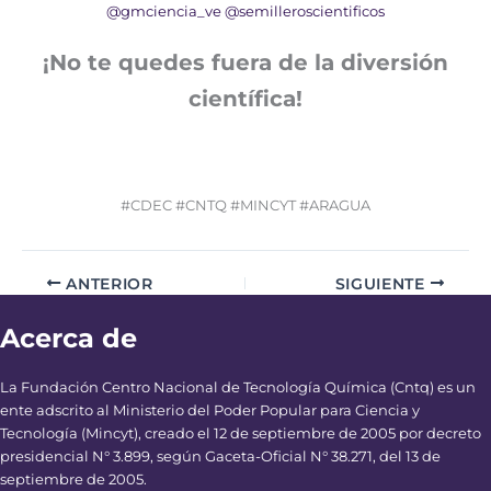
@gmciencia_ve
@semilleroscientificos
¡No te quedes fuera de la diversión
científica!
#CDEC #CNTQ #MINCYT #ARAGUA
ANTERIOR
SIGUIENTE
Acerca de
La Fundación Centro Nacional de Tecnología Química (Cntq) es un
ente adscrito al Ministerio del Poder Popular para Ciencia y
Tecnología (Mincyt), creado el 12 de septiembre de 2005 por decreto
presidencial N° 3.899, según Gaceta-Oficial N° 38.271, del 13 de
septiembre de 2005.