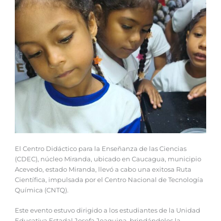
El Centro Didáctico para la Enseñanza de las Ciencias
(CDEC), núcleo Miranda, ubicado en Caucagua, municipio
Acevedo, estado Miranda, llevó a cabo una exitosa Ruta
Científica, impulsada por el Centro Nacional de Tecnología
Química (CNTQ).
Este evento estuvo dirigido a los estudiantes de la Unidad
Educativa Estadal Josefa Joaquina, brindándoles la