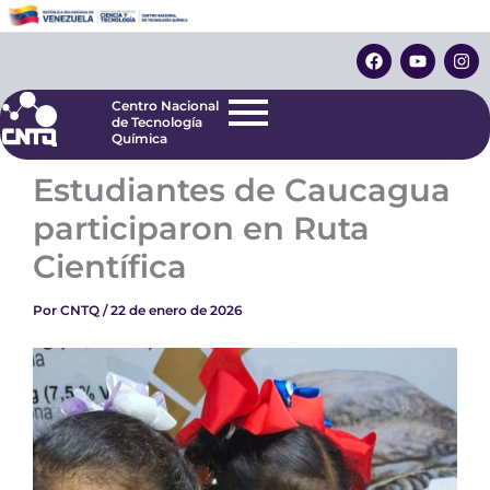
Ir
Centro Nacional
de Tecnología
al
F
Y
I
Química
contenido
a
o
n
c
u
s
e
t
t
Centro Nacional
b
u
a
de Tecnología
o
b
g
Química
o
e
r
k
a
Estudiantes de Caucagua
m
participaron en Ruta
Científica
Por
CNTQ
/
22 de enero de 2026