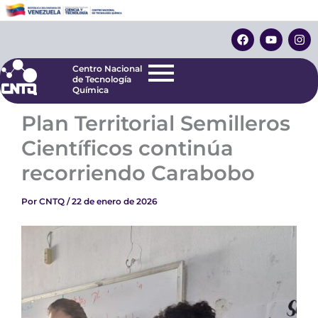
Ir
Centro Nacional
de Tecnología
al
F
Y
I
Química
contenido
a
o
n
c
u
s
e
t
t
Centro Nacional
b
u
a
de Tecnología
o
b
g
Química
o
e
r
k
a
Plan Territorial Semilleros
m
Científicos continúa
recorriendo Carabobo
Por
CNTQ
/
22 de enero de 2026