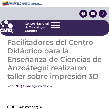
Ir
Centro Nacional
de Tecnología
al
F
Y
I
Química
contenido
a
o
n
c
u
s
e
t
t
Centro Nacional
b
u
a
de Tecnología
o
b
g
Química
o
e
r
k
a
Facilitadores del Centro
m
Didáctico para la
Enseñanza de Ciencias de
Anzoátegui realizaron
taller sobre impresión 3D
Por
CNTQ
/
8 de agosto de 2025
CDEC
Anzoátegui