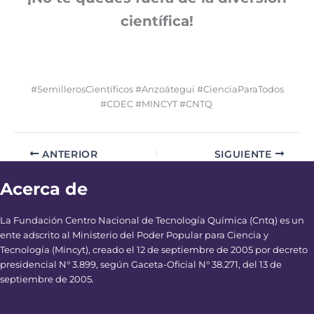
científica!
#SemillerosCientíficos #Anzoátegui #CienciaParaTodos
#CDEC #MINCYT #CNTQ
ANTERIOR
SIGUIENTE
Acerca de
La Fundación Centro Nacional de Tecnología Química (Cntq) es un
ente adscrito al Ministerio del Poder Popular para Ciencia y
Tecnología (Mincyt), creado el 12 de septiembre de 2005 por decreto
presidencial N° 3.899, según Gaceta-Oficial N° 38.271, del 13 de
septiembre de 2005.