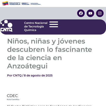
Ir
Centro Nacional
de Tecnología
al
F
Y
I
Química
contenido
a
o
n
c
u
s
e
t
t
Centro Nacional
b
u
a
de Tecnología
o
b
g
Química
o
e
r
k
a
Niños, niñas y jóvenes
m
descubren lo fascinante
de la ciencia en
Anzoátegui
Por
CNTQ
/
8 de agosto de 2025
CDEC
Ruta Científica