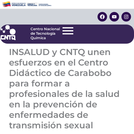
Ir
Centro Nacional
de Tecnología
al
F
Y
I
Química
contenido
a
o
n
c
u
s
e
t
t
Centro Nacional
b
u
a
de Tecnología
o
b
g
Química
o
e
r
k
a
INSALUD y CNTQ unen
m
esfuerzos en el Centro
Didáctico de Carabobo
para formar a
profesionales de la salud
en la prevención de
enfermedades de
transmisión sexual