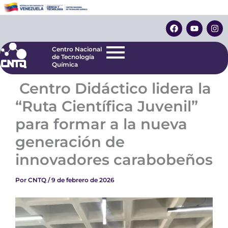
Ir
Centro Nacional
de Tecnología
al
F
Y
I
Química
contenido
a
o
n
c
u
s
e
t
t
Centro Nacional
b
u
a
de Tecnología
o
b
g
Química
o
e
r
k
a
Centro Didáctico lidera la
m
“Ruta Científica Juvenil”
para formar a la nueva
generación de
innovadores carabobeños
Por
CNTQ
/
9 de febrero de 2026