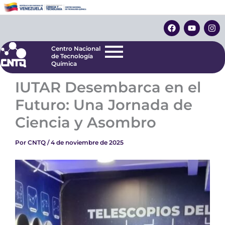
Ir
Centro Nacional
de Tecnología
al
F
Y
I
Química
contenido
a
o
n
c
u
s
e
t
t
Centro Nacional
b
u
a
de Tecnología
o
b
g
Química
o
e
r
k
a
IUTAR Desembarca en el
m
Futuro: Una Jornada de
Ciencia y Asombro
Por
CNTQ
/
4 de noviembre de 2025