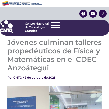
Ir
Centro Nacional
de Tecnología
al
F
Y
I
Química
contenido
a
o
n
c
u
s
e
t
t
Centro Nacional
b
u
a
de Tecnología
o
b
g
Química
o
e
r
k
a
Jóvenes culminan talleres
m
propedéuticos de Física y
Matemáticas en el CDEC
Anzoátegui
Por
CNTQ
/
9 de octubre de 2025