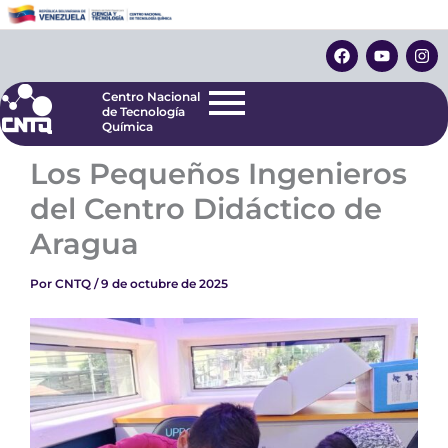
Ir
Centro Nacional
de Tecnología
al
F
Y
I
Química
contenido
a
o
n
c
u
s
e
t
t
Centro Nacional
b
u
a
de Tecnología
o
b
g
Química
o
e
r
k
a
Los Pequeños Ingenieros
m
del Centro Didáctico de
Aragua
Por
CNTQ
/
9 de octubre de 2025