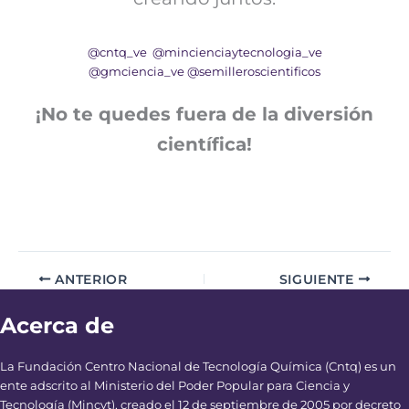
@cntq_ve
@mincienciaytecnologia_ve
@gmciencia_ve
@semilleroscientificos
¡No te quedes fuera de la diversión
científica!
ANTERIOR
SIGUIENTE
Acerca de
La Fundación Centro Nacional de Tecnología Química (Cntq) es un
ente adscrito al Ministerio del Poder Popular para Ciencia y
Tecnología (Mincyt), creado el 12 de septiembre de 2005 por decreto