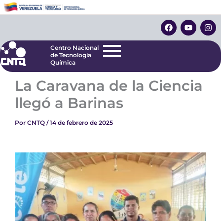
Ir
Centro Nacional
de Tecnología
al
F
Y
I
Química
contenido
a
o
n
c
u
s
e
t
t
Centro Nacional
b
u
a
de Tecnología
o
b
g
Química
o
e
r
k
a
La Caravana de la Ciencia
m
llegó a Barinas
Por
CNTQ
/
14 de febrero de 2025