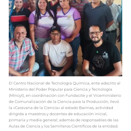
El Centro Nacional de Tecnología Química, ente adscrito al
Ministerio del Poder Popular para Ciencia y Tecnología
(Mincyt), en coordinación con Fundacite y el Viceministerio
de Comunalización de la Ciencia para la Producción, llevó
la «Caravana de la Ciencia» al estado Barinas, actividad
dirigida a maestros y docentes de educación inicial,
primaria y media general; además de responsables de las
Aulas de Ciencia y los Semilleros Científicos de la entidad.