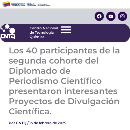
Ir
Centro Nacional
de Tecnología
al
F
Y
I
Química
contenido
a
o
n
c
u
s
e
t
t
Centro Nacional
b
u
a
de Tecnología
o
b
g
Química
o
e
r
k
a
Los 40 participantes de la
m
segunda cohorte del
Diplomado de
Periodismo Científico
presentaron interesantes
Proyectos de Divulgación
Científica.
Por
CNTQ
/
15 de febrero de 2025