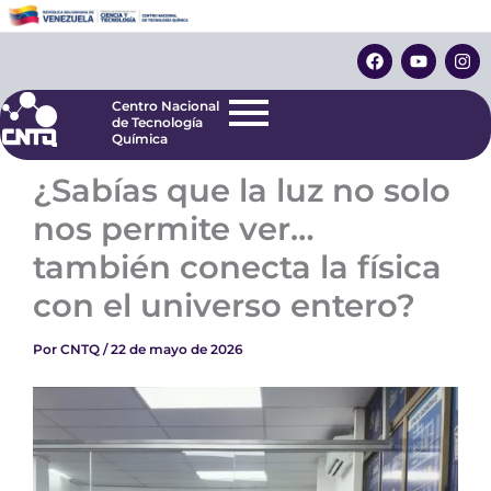
Ir
Centro Nacional
de Tecnología
al
F
Y
I
Química
contenido
a
o
n
c
u
s
e
t
t
Centro Nacional
b
u
a
de Tecnología
o
b
g
Química
o
e
r
k
a
¿Sabías que la luz no solo
m
nos permite ver…
también conecta la física
con el universo entero?
Por
CNTQ
/
22 de mayo de 2026