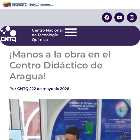
Ir
Centro Nacional
de Tecnología
al
F
Y
I
Química
contenido
a
o
n
c
u
s
e
t
t
Centro Nacional
b
u
a
de Tecnología
o
b
g
Química
o
e
r
k
a
¡Manos a la obra en el
m
Centro Didáctico de
Aragua!
Por
CNTQ
/
22 de mayo de 2026