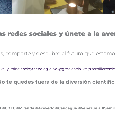
s redes sociales y únete a la aven
nos, comparte y descubre el futuro que estamo
_ve
@mincienciaytecnologia_ve
@gmciencia_ve
@semilleroscie
No te quedes fuera de la diversión científic
 #CDEC #Miranda #Acevedo #Caucagua #Venezuela #Semille