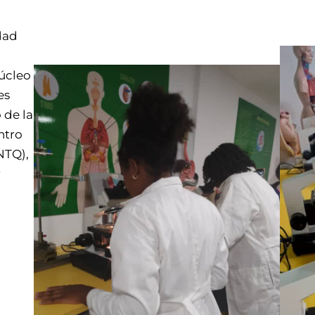
dad
a
núcleo
es
 de la
ntro
NTQ),
r