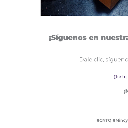
¡Síguenos en nuestra
Dale clic, sígue
@cntq
¡
#CNTQ #Mincyt