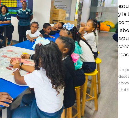
estu
y la
come
labo
estu
senc
reac
Un pu
descu
choco
ambi