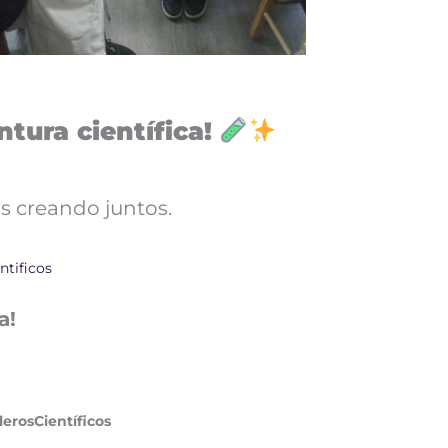
tura científica!
s creando juntos.
ntificos
a!
rosCientíficos