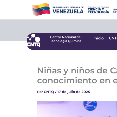
Ir
Centro Nacional de
Inicio
CNT
Tecnología Química
al
contenido
Centro Nacional de
Inicio
CNT
Tecnología Química
Niñas y niños de C
conocimiento en e
Por
CNTQ
/
17 de julio de 2025