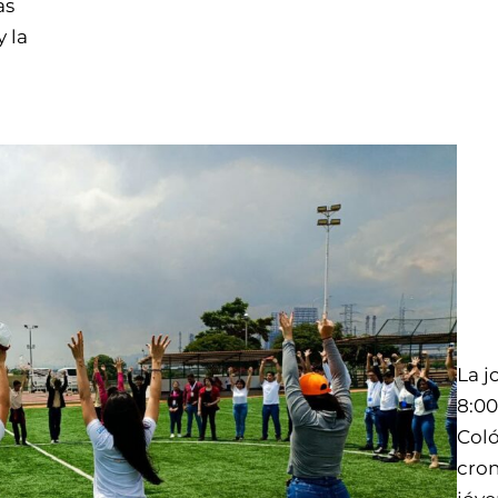
as
y la
La j
8:00
Coló
cron