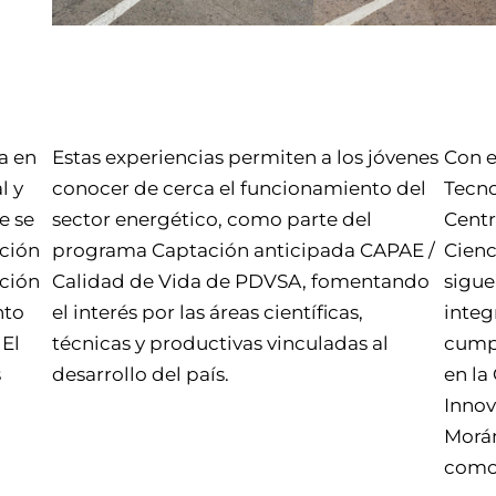
a en
Estas experiencias permiten a los jóvenes
Con e
l y
conocer de cerca el funcionamiento del
Tecno
e se
sector energético, como parte del
Centr
ación
programa Captación anticipada CAPAE /
Cienc
cción
Calidad de Vida de PDVSA, fomentando
sigue
nto
el interés por las áreas científicas,
integ
 El
técnicas y productivas vinculadas al
cumpl
s
desarrollo del país.
en la
Innov
Morán
como 