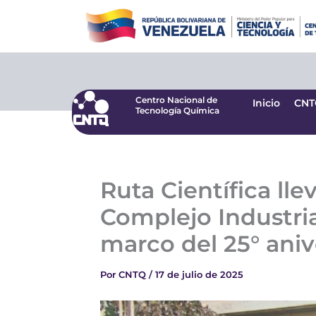
Ir
Centro Nacional de
Inicio
CNT
Tecnología Química
al
contenido
Centro Nacional de
Inicio
CNT
Tecnología Química
Ruta Científica ll
Complejo Industria
marco del 25° aniv
Por
CNTQ
/
17 de julio de 2025