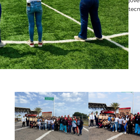
jóve
tecn