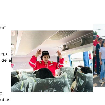
25°
tegui,
 de la
jo
ambos