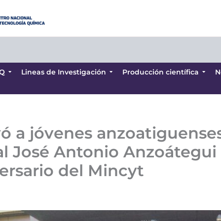
Q
Lineas de Investigación
Producción científica
N
Q
Lineas de Investigación
Producción científica
N
evó a jóvenes anzoatiguense
l José Antonio Anzoátegui 
ersario del Mincyt