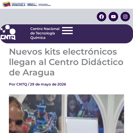
Ir
Centro Nacional
de Tecnología
al
F
Y
I
Química
contenido
a
o
n
c
u
s
e
t
t
Centro Nacional
b
u
a
de Tecnología
o
b
g
Química
o
e
r
k
a
Nuevos kits electrónicos
m
llegan al Centro Didáctico
de Aragua
Por
CNTQ
/
29 de mayo de 2026