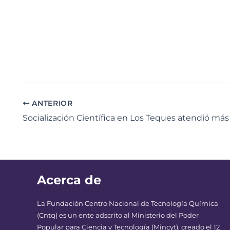
ANTERIOR
Acerca de
La Fundación Centro Nacional de Tecnología Química
(Cntq) es un ente adscrito al Ministerio del Poder
Popular para Ciencia y Tecnología (Mincyt), creado el 12