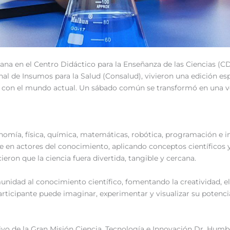
mana en el Centro Didáctico para la Enseñanza de las Ciencias (CD
al de Insumos para la Salud (Consalud), vivieron una edición esp
an con el mundo actual. Un sábado común se transformó en una v
nomía, física, química, matemáticas, robótica, programación e int
 en actores del conocimiento, aplicando conceptos científicos y 
eron que la ciencia fuera divertida, tangible y cercana.
unidad al conocimiento científico, fomentando la creatividad, el
icipante puede imaginar, experimentar y visualizar su potencial
ativo de la Gran Misión Ciencia, Tecnología e Innovación Dr. H