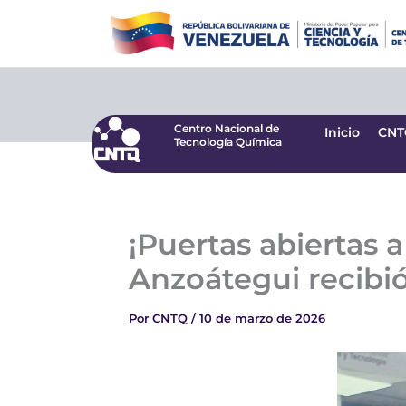
Ir
Centro Nacional de
Inicio
CNT
Tecnología Química
al
contenido
Centro Nacional de
Inicio
CNT
Tecnología Química
¡Puertas abiertas a
Anzoátegui recibió
Por
CNTQ
/
10 de marzo de 2026