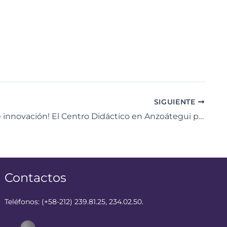
SIGUIENTE
¡Tardes de innovación! El Centro Didáctico en Anzoátegui potencia el talento técnico de la regióPlantilla 2 – Copy
Contactos
Teléfonos: (+58-212) 239.81.25, 234.02.50.