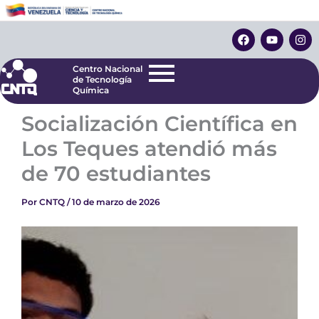
Ir
Centro Nacional
de Tecnología
al
F
Y
I
Química
contenido
a
o
n
c
u
s
e
t
t
Centro Nacional
b
u
a
de Tecnología
o
b
g
Química
o
e
r
k
a
Socialización Científica en
m
Los Teques atendió más
de 70 estudiantes
Por
CNTQ
/
10 de marzo de 2026