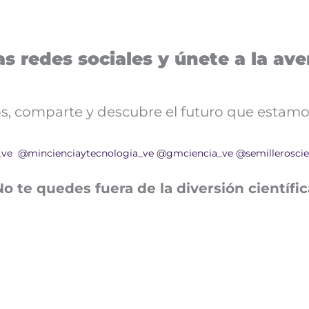
s redes sociales y únete a la aven
nos, comparte y descubre el futuro que estamo
_ve
@mincienciaytecnologia_ve
@gmciencia_ve
@semilleroscie
No te quedes fuera de la diversión científic