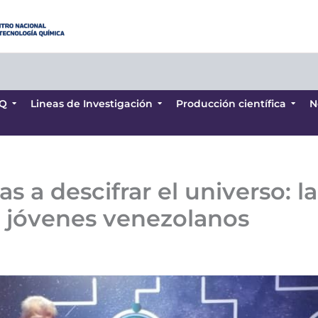
Q
Lineas de Investigación
Producción científica
N
Q
Lineas de Investigación
Producción científica
N
las a descifrar el universo:
s jóvenes venezolanos