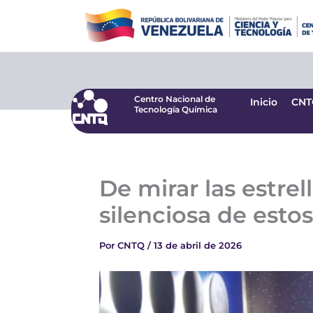
Ir
Centro Nacional de
Inicio
CNT
Tecnología Química
al
contenido
Centro Nacional de
Inicio
CNT
Tecnología Química
De mirar las estrel
silenciosa de esto
Por
CNTQ
/
13 de abril de 2026