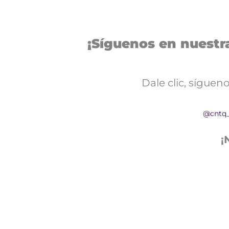
¡Síguenos en nuestra
Dale clic, sígue
@cntq
¡