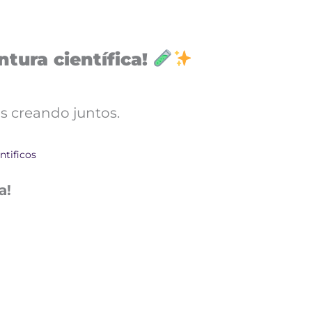
tura científica!
s creando juntos.
ntificos
a!