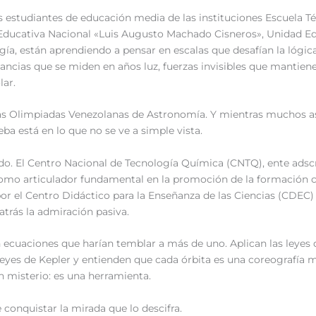
s estudiantes de educación media de las instituciones Escuela Téc
 Educativa Nacional «Luis Augusto Machado Cisneros», Unidad Ed
gía, están aprendiendo a pensar en escalas que desafían la lógi
stancias que se miden en años luz, fuerzas invisibles que mantie
lar.
las Olimpiadas Venezolanas de Astronomía. Y mientras muchos as
eba está en lo que no se ve a simple vista.
ado. El Centro Nacional de Tecnología Química (CNTQ), ente adscr
omo articulador fundamental en la promoción de la formación cie
por el Centro Didáctico para la Enseñanza de las Ciencias (CDEC)
trás la admiración pasiva.
 ecuaciones que harían temblar a más de uno. Aplican las leyes 
eyes de Kepler y entienden que cada órbita es una coreografía m
n misterio: es una herramienta.
 conquistar la mirada que lo descifra.