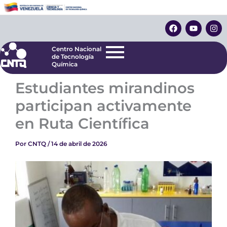
Ir
Centro Nacional
de Tecnología
al
F
Y
I
Química
contenido
a
o
n
c
u
s
e
t
t
Centro Nacional
b
u
a
de Tecnología
o
b
g
Química
o
e
r
k
a
Estudiantes mirandinos
m
participan activamente
en Ruta Científica
Por
CNTQ
/
14 de abril de 2026