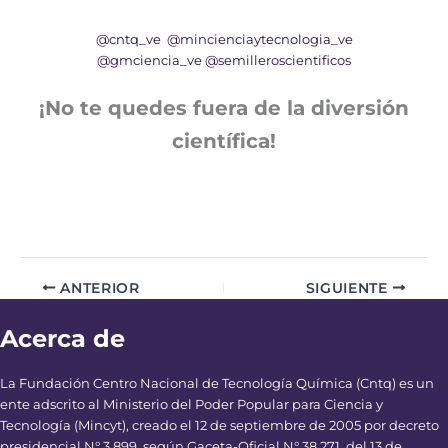
@cntq_ve
@mincienciaytecnologia_ve
@gmciencia_ve
@semilleroscientificos
¡No te quedes fuera de la diversión
científica!
ANTERIOR
SIGUIENTE
Acerca de
La Fundación Centro Nacional de Tecnología Química (Cntq) es un
ente adscrito al Ministerio del Poder Popular para Ciencia y
Tecnología (Mincyt), creado el 12 de septiembre de 2005 por decreto
presidencial N° 3.899, según Gaceta-Oficial N° 38.271, del 13 de